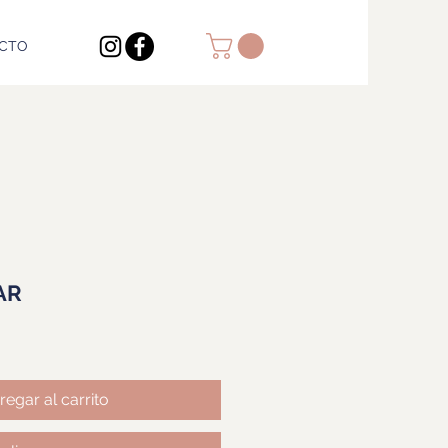
CTO
AR
regar al carrito